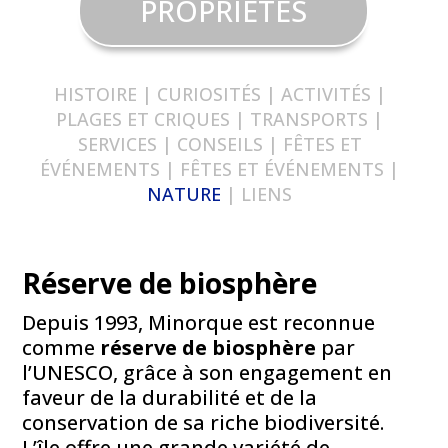
PROPRIÉTÉS
HISTOIRE
|
CURIOSITÉS
|
ACTIVITÉS
|
PLAGES ET CRIQUES
|
TRANSPORTS
|
SERVICES
|
CONSEILS
|
FÊTES ET
ÉVÉNEMENTS | FÊTES ET ÉVÉNEMENTS
|
NATURE
|
LIENS
Réserve de biosphère
Depuis 1993, Minorque est reconnue
comme
réserve de biosphère
par
l’UNESCO, grâce à son engagement en
faveur de la durabilité et de la
conservation de sa riche biodiversité.
L’île offre une grande variété de