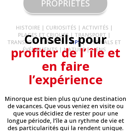
PROPRIÉTÉS
HISTOIRE
|
CURIOSITÉS
|
ACTIVITÉS
|
Conseils pour
PLAGES ET CRIQUES
|
TRANSPORT |
TRANSPORT
SERVICES
|
TIPS
|
FESTIVALS ET
profiter de l’ île et
ÉVÉNEMENTS
|
NATURE
|
LIENS
en faire
l’expérience
Minorque est bien plus qu’une destination
de vacances. Que vous veniez en visite ou
que vous décidiez de rester pour une
longue période, l’île a un rythme de vie et
des particularités qui la rendent unique.