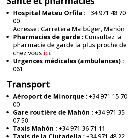
Santé et pharmacies
Hospital Mateu Orfila :
+34 971 48 70
00
Adresse : Carretera Malbúger, Mahón
Pharmacies de garde :
Consultez la
pharmacie de garde la plus proche de
chez vous
ici
.
Urgences médicales (ambulances) :
061
Transport
Aéroport de Minorque :
+34 971 15 70
00
Gare routière de Mahón :
+34 971 35
07 50
Taxis Mahón :
+34 971 36 71 11
Taxis de la Ciutadella :
+34 971 48 22