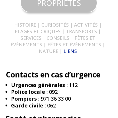
PROPRIÉTÉS
HISTOIRE
|
CURIOSITÉS
|
ACTIVITÉS
|
PLAGES ET CRIQUES
|
TRANSPORTS
|
SERVICES
|
CONSEILS
|
FÊTES ET
ÉVÉNEMENTS | FÊTES ET ÉVÉNEMENTS
|
NATURE
|
LIENS
Contacts en cas d’urgence
Urgences générales :
112
Police locale :
092
Pompiers :
971 36 33 00
Garde civile :
062