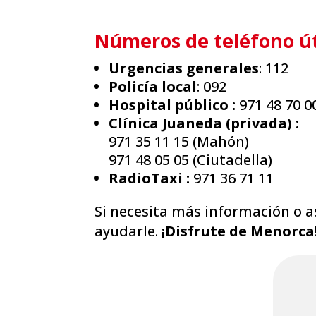
Números de teléfono út
Urgencias generales
: 112
Policía local
: 092
Hospital público :
971 48 70 0
Clínica Juaneda (privada) :
971 35 11 15 (Mahón)
971 48 05 05 (Ciutadella)
RadioTaxi :
971 36 71 11
Si necesita más información o a
ayudarle.
¡Disfrute de Menorca