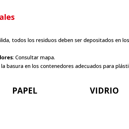
ales
alida, todos los residuos deben ser depositados en l
dores
: Consultar mapa.
 la basura en los contenedores adecuados para plástic
PAPEL
VIDRIO
+info
+info