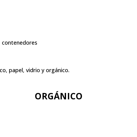
os contenedores
o, papel, vidrio y orgánico.
ORGÁNICO
+info
Compuestos de materia