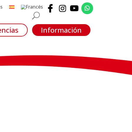
encias
Información