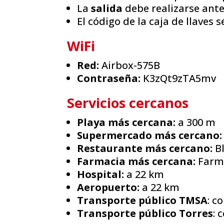
La
salida
debe realizarse antes
El código de la caja de llaves
WiFi
Red:
Airbox-575B
Contraseña:
K3zQt9zTA5mv
Servicios cercanos
Playa más cercana:
a 300 m
Supermercado más cercano:
Restaurante más cercano:
Bl
Farmacia más cercana:
Farma
Hospital:
a 22 km
Aeropuerto:
a 22 km
Transporte público TMSA
: c
Transporte público Torres
: 