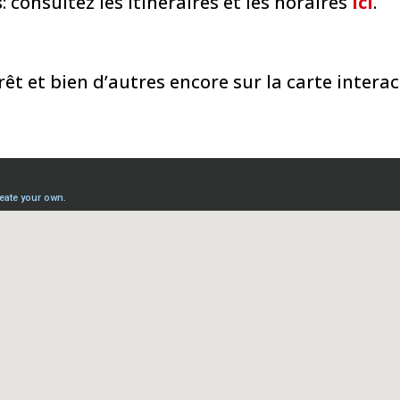
s
: consultez les itinéraires et les horaires
ici
.
êt et bien d’autres encore sur la carte interact