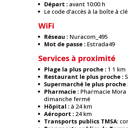
Départ :
avant 10:00 h
Le code d’accès à la boîte à c
WiFi
Réseau :
Nuracom_495
Mot de passe :
Estrada49
Services à proximité
Plage la plus proche :
1 1 km
Restaurant le plus proche :
S
Supermarché le plus proche 
Pharmacie :
Pharmacie Mora P
dimanche fermé
Hôpital :
à 24 km
Aéroport :
24 km
Transports publics TMSA
: co