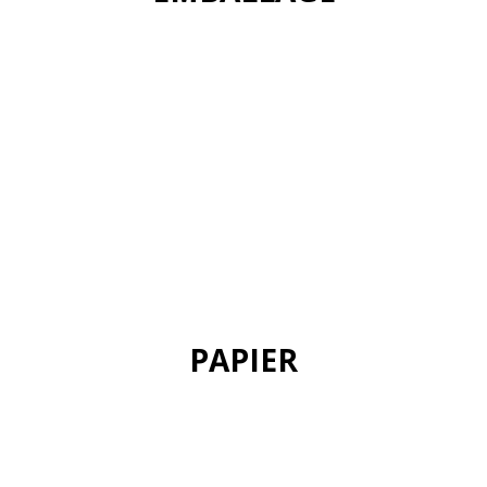
+info
PAPIER
+info