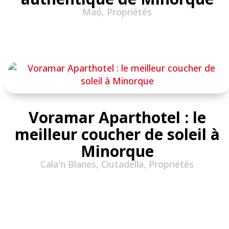
Maó
,
Propriétés
Voramar Aparthotel : le
meilleur coucher de soleil à
Minorque
Cala'n Blanes
,
Ciutadella
,
Propriétés